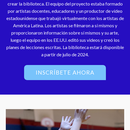
crear la biblioteca. El equipo del proyecto estaba formado
por artistas docentes, educadores y un productor de vídeo
estadounidense que trabajó virtualmente con los artistas de
América Latina. Los artistas se filmaron a sí mismos y
proporcionaron información sobre sí mismos y su arte,
luego el equipo en los EE.UU. editó sus videos y creó los
planes de lecciones escritas. La biblioteca estará disponible
a partir de julio de 2024.
INSCRÍBETE AHORA